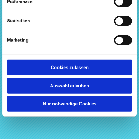
Präferenzen
Podcast-Verzeichnis
Datentransfer
Kontakt
Statistiken
Marketing
UNSERE LEISTUNGEN
Cookies zulassen
Podcast Konzeption
Corporate Podcast
Auswahl erlauben
Podcast Produktion
Podcast Beratung
Nur notwendige Cookies
Interne Podcast Produktion