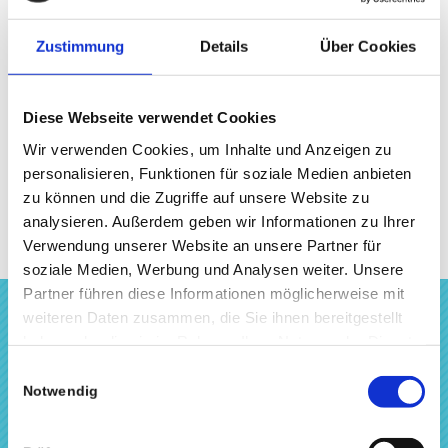
Ab sofort bieten wir – neben unseren
Dienstleistungen rund um die professionelle Podcast-
Zustimmung
Details
Über Cookies
Produktion – den Verleih von hochwertigem Podcast-
Equipment inklusive Aufnahmeleitung an.
Diese Webseite verwendet Cookies
Wir verwenden Cookies, um Inhalte und Anzeigen zu
WEITERLESEN
personalisieren, Funktionen für soziale Medien anbieten
zu können und die Zugriffe auf unsere Website zu
analysieren. Außerdem geben wir Informationen zu Ihrer
Verwendung unserer Website an unsere Partner für
soziale Medien, Werbung und Analysen weiter. Unsere
Partner führen diese Informationen möglicherweise mit
weiteren Daten zusammen, die Sie ihnen bereitgestellt
haben oder die sie im Rahmen Ihrer Nutzung der Dienste
INTERESSE LINKS
gesammelt haben.
Einwilligungsauswahl
Podcast-Label
Notwendig
Podcast-Hosting
Podcast-Vermarktung