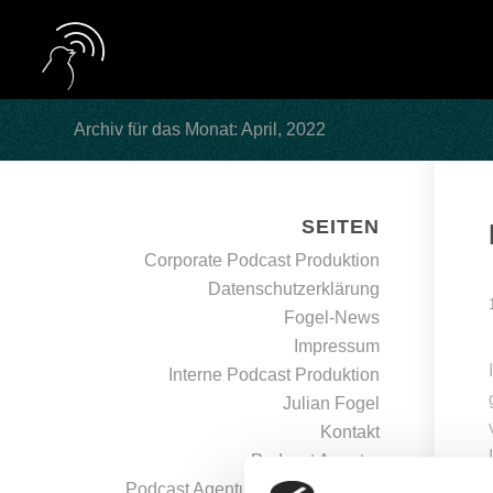
Archiv für das Monat: April, 2022
SEITEN
Corporate Podcast Produktion
Datenschutzerklärung
Fogel-News
Impressum
Interne Podcast Produktion
Julian Fogel
Kontakt
Podcast Agentur
Podcast Agentur | Professionelle