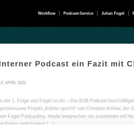
Workflow
Podcast-Service
Julian Fogel
Interner Podcast ein Fazit mit C
13. APRIL 2022
In der 1. Folge von Fogel on Air – Der B2B Podcast beschäftige
gemeinsame Projekt „Köhler spricht“ von Christian Köhler, der 
von Fogel Podcasting. Heute besprechen sie zusammen mit Her
Im Fokus steht hierbei […]