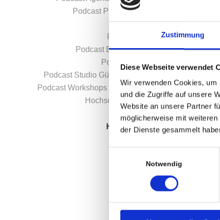
Podcast Produktion – Fogel
Podcasting
Zustimmung
Podcast Beratung
Podcast Equipment Mieten
Podcast Produktion
Diese Webseite verwendet 
Podcast Studio Gütersloh / Bielefeld
Wir verwenden Cookies, um I
Podcast Workshops für Unternehmen,
und die Zugriffe auf unsere 
Hochschulen & Schulen
Website an unsere Partner fü
möglicherweise mit weiteren
KATEGORIEN
der Dienste gesammelt habe
Blog
Einwilligungsauswahl
Fogel-News
Notwendig
ARCHIV
April 2025
April 2022