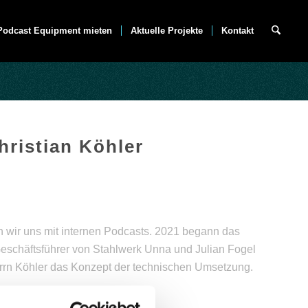
Podcast Equipment mieten
Aktuelle Projekte
Kontakt
hristian Köhler
n wir uns mit internen Podcasts. 2021 begann das
Geschäftsführer von Stahlwerk Unna und Julian Fogel
rn Köhler das Konzept der technischen Umsetzung.