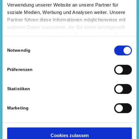
Podcast-Verzeichnis
Verwendung unserer Website an unsere Partner für
Datentransfer
soziale Medien, Werbung und Analysen weiter. Unsere
Kontakt
Partner führen diese Informationen möglicherweise mit
weiteren Daten zusammen, die Sie ihnen bereitgestellt
haben oder die sie im Rahmen Ihrer Nutzung der Dienste
gesammelt haben.
Einwilligungsauswahl
Notwendig
UNSERE LEISTUNGEN
Podcast Konzeption
Präferenzen
Corporate Podcast
Podcast Produktion
Statistiken
Podcast Beratung
Marketing
Interne Podcast Produktion
Cookies zulassen